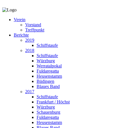
Verein
Vorstand
Treffpunkt
Berichte
2019
Schiffstaufe
2018
Schiffstaufe
Würzburg
Werratalpokal
Fuldaregatta
Heusenstamm
Büdingen
Blaues Band
2017
Schiffstaufe
Frankfurt / Höchst
Würzburg
Schauenburg
Fuldaregatta
Heusenstamm
Blaues Band