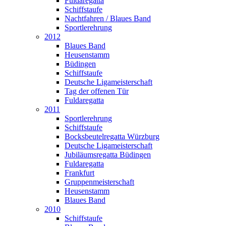
Fuldaregatta
Schiffstaufe
Nachtfahren / Blaues Band
Sportlerehrung
2012
Blaues Band
Heusenstamm
Büdingen
Schiffstaufe
Deutsche Ligameisterschaft
Tag der offenen Tür
Fuldaregatta
2011
Sportlerehrung
Schiffstaufe
Bocksbeutelregatta Würzburg
Deutsche Ligameisterschaft
Jubiläumsregatta Büdingen
Fuldaregatta
Frankfurt
Gruppenmeisterschaft
Heusenstamm
Blaues Band
2010
Schiffstaufe