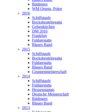
Büdingen
WM Orneta, Polen
2016
Schiffstaufe
Bocksbeutelregatta
Gelsenkirchen
DM 2016
Frankfurt
Fuldaregatta
Blaues Band
2015
Schiffstaufe
Bocksbeutelregatta
Fuldaregatta
Blaues Band
Gruppenmeisterschaft
2014
Schiffstaufe
Fuldaregatta
Heusenstamm
Deutsche Meisterschaft
Büdingen
Blaues Band
2013