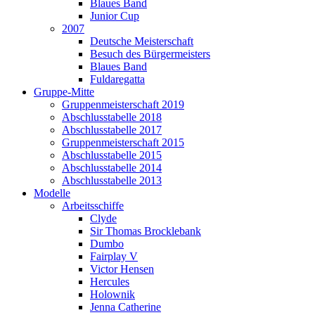
Blaues Band
Junior Cup
2007
Deutsche Meisterschaft
Besuch des Bürgermeisters
Blaues Band
Fuldaregatta
Gruppe-Mitte
Gruppenmeisterschaft 2019
Abschlusstabelle 2018
Abschlusstabelle 2017
Gruppenmeisterschaft 2015
Abschlusstabelle 2015
Abschlusstabelle 2014
Abschlusstabelle 2013
Modelle
Arbeitsschiffe
Clyde
Sir Thomas Brocklebank
Dumbo
Fairplay V
Victor Hensen
Hercules
Holownik
Jenna Catherine