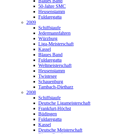
Blaues Band
50-Jahre SMC
Heusenstamm
Fuldaregatta
2009
Schiffstaufe
Jedermannfahren
Würzburg
Liga-Meisterschaft
Kassel
Blaues Band
Fuldaregatta
Weltmeisterschaft
Heusenstamm
Twistesee
Schauenburg
Tambach-Dietharz
2008
Schiffstaufe
Deutsche Ligameisterschaft
Frankfurt-Höchst
Büdingen
Fuldaregatta
Kassel
Deutsche Meisterschaft