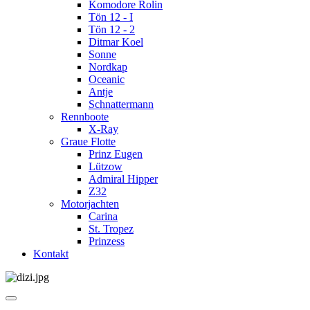
Komodore Rolin
Tön 12 - I
Tön 12 - 2
Ditmar Koel
Sonne
Nordkap
Oceanic
Antje
Schnattermann
Rennboote
X-Ray
Graue Flotte
Prinz Eugen
Lützow
Admiral Hipper
Z32
Motorjachten
Carina
St. Tropez
Prinzess
Kontakt