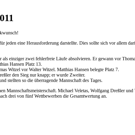
2011
ckwunsch!
r jeden eine Herausforderung darstellte. Dies sollte sich vor allem dar
als einziger zwei fehlerfreie Läufe absolvieren. Er gewann vor Thomas 
thias Hansen Platz 13.
mas Witzel vor Walter Witzel. Matthias Hansen belegte Platz 7.
reßler den Sieg nur knapp; er wurde Zweiter.
und stellten so die überragende Mannschaft des Tages.
ischen Mannschaftsmeisterschaft. Michael Veletas, Wolfgang Dreßler u
nach drei von fünf Wettbewerben die Gesamtwertung an.