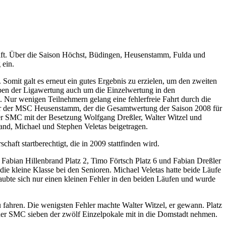
aft. Über die Saison Höchst, Büdingen, Heusenstamm, Fulda und
 ein.
Somit galt es erneut ein gutes Ergebnis zu erzielen, um den zweiten
eben der Ligawertung auch um die Einzelwertung in den
 Nur wenigen Teilnehmern gelang eine fehlerfreie Fahrt durch die
war der MSC Heusenstamm, der die Gesamtwertung der Saison 2008 für
er SMC mit der Besetzung Wolfgang Dreßler, Walter Witzel und
nd, Michael und Stephen Veletas beigetragen.
ft startberechtigt, die in 2009 stattfinden wird.
 Fabian Hillenbrand Platz 2, Timo Förtsch Platz 6 und Fabian Dreßler
die kleine Klasse bei den Senioren. Michael Veletas hatte beide Läufe
laubte sich nur einen kleinen Fehler in den beiden Läufen und wurde
u fahren. Die wenigsten Fehler machte Walter Witzel, er gewann. Platz
der SMC sieben der zwölf Einzelpokale mit in die Domstadt nehmen.