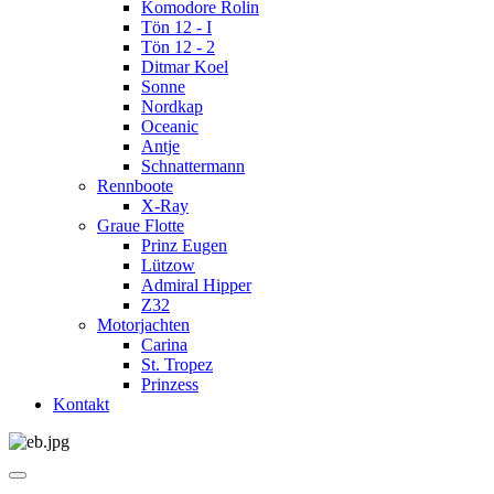
Komodore Rolin
Tön 12 - I
Tön 12 - 2
Ditmar Koel
Sonne
Nordkap
Oceanic
Antje
Schnattermann
Rennboote
X-Ray
Graue Flotte
Prinz Eugen
Lützow
Admiral Hipper
Z32
Motorjachten
Carina
St. Tropez
Prinzess
Kontakt