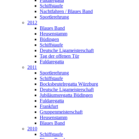
Fuldaregatta
Schiffstaufe
Nachtfahren / Blaues Band
Sportlerehrung
2012
Blaues Band
Heusenstamm
Büdingen
Schiffstaufe
Deutsche Ligameisterschaft
Tag der offenen Tür
Fuldaregatta
2011
Sportlerehrung
Schiffstaufe
Bocksbeutelregatta Würzburg
Deutsche Ligameisterschaft
Jubiläumsregatta Büdingen
Fuldaregatta
Frankfurt
Gruppenmeisterschaft
Heusenstamm
Blaues Band
2010
Schiffstaufe