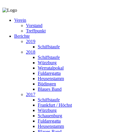
Verein
Vorstand
Treffpunkt
Berichte
2019
Schiffstaufe
2018
Schiffstaufe
Würzburg
Werratalpokal
Fuldaregatta
Heusenstamm
Büdingen
Blaues Band
2017
Schiffstaufe
Frankfurt / Höchst
Würzburg
Schauenburg
Fuldaregatta
Heusenstamm
Blaues Band