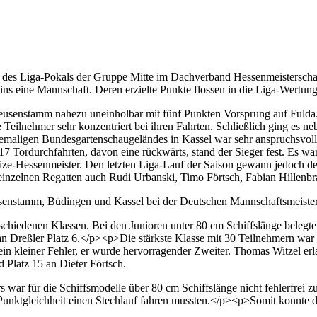
n des Liga-Pokals der Gruppe Mitte im Dachverband Hessenmeistersch
reins eine Mannschaft. Deren erzielte Punkte flossen in die Liga-Wertung
Heusenstamm nahezu uneinholbar mit fünf Punkten Vorsprung auf Fulda. 
Teilnehmer sehr konzentriert bei ihren Fahrten. Schließlich ging es n
emaligen Bundesgartenschaugeländes in Kassel war sehr anspruchsvoll.
17 Tordurchfahrten, davon eine rückwärts, stand der Sieger fest. Es 
ze-Hessenmeister. Den letzten Liga-Lauf der Saison gewann jedoch d
nzelnen Regatten auch Rudi Urbanski, Timo Förtsch, Fabian Hillenbra
nstamm, Büdingen und Kassel bei der Deutschen Mannschaftsmeisterscha
schiedenen Klassen. Bei den Junioren unter 80 cm Schiffslänge belegte
ian Dreßler Platz 6.</p><p>Die stärkste Klasse mit 30 Teilnehmern war 
m ein kleiner Fehler, er wurde hervorragender Zweiter. Thomas Witzel er
d Platz 15 an Dieter Förtsch.
 war für die Schiffsmodelle über 80 cm Schiffslänge nicht fehlerfrei z
unktgleichheit einen Stechlauf fahren mussten.</p><p>Somit konnte 