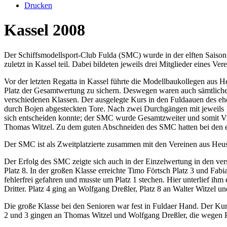
Drucken
Kassel 2008
Der Schiffsmodellsport-Club Fulda (SMC) wurde in der elften Saiso
zuletzt in Kassel teil. Dabei bildeten jeweils drei Mitglieder eines Ve
Vor der letzten Regatta in Kassel führte die Modellbaukollegen aus 
Platz der Gesamtwertung zu sichern. Deswegen waren auch sämtliche 
verschiedenen Klassen. Der ausgelegte Kurs in den Fuldaauen des eh
durch Bojen abgesteckten Tore. Nach zwei Durchgängen mit jeweils 
sich entscheiden konnte; der SMC wurde Gesamtzweiter und somit Vi
Thomas Witzel. Zu dem guten Abschneiden des SMC hatten bei den ei
Der SMC ist als Zweitplatzierte zusammen mit den Vereinen aus Heuse
Der Erfolg des SMC zeigte sich auch in der Einzelwertung in den ver
Platz 8. In der großen Klasse erreichte Timo Förtsch Platz 3 und Fab
fehlerfrei gefahren und musste um Platz 1 stechen. Hier unterlief ih
Dritter. Platz 4 ging an Wolfgang Dreßler, Platz 8 an Walter Witzel un
Die große Klasse bei den Senioren war fest in Fuldaer Hand. Der Kurs
2 und 3 gingen an Thomas Witzel und Wolfgang Dreßler, die wegen P