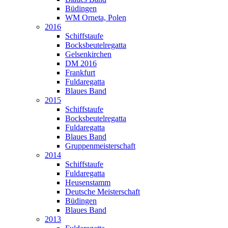
Büdingen
WM Orneta, Polen
2016
Schiffstaufe
Bocksbeutelregatta
Gelsenkirchen
DM 2016
Frankfurt
Fuldaregatta
Blaues Band
2015
Schiffstaufe
Bocksbeutelregatta
Fuldaregatta
Blaues Band
Gruppenmeisterschaft
2014
Schiffstaufe
Fuldaregatta
Heusenstamm
Deutsche Meisterschaft
Büdingen
Blaues Band
2013