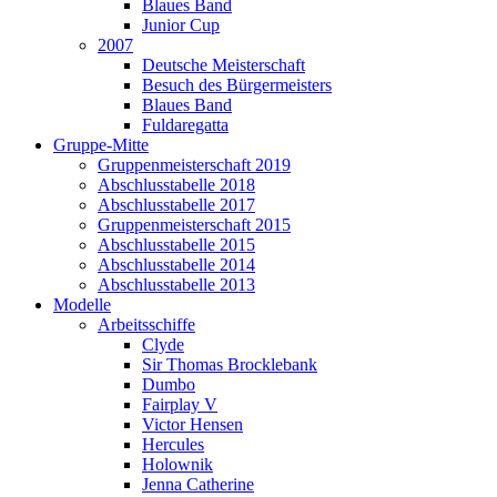
Blaues Band
Junior Cup
2007
Deutsche Meisterschaft
Besuch des Bürgermeisters
Blaues Band
Fuldaregatta
Gruppe-Mitte
Gruppenmeisterschaft 2019
Abschlusstabelle 2018
Abschlusstabelle 2017
Gruppenmeisterschaft 2015
Abschlusstabelle 2015
Abschlusstabelle 2014
Abschlusstabelle 2013
Modelle
Arbeitsschiffe
Clyde
Sir Thomas Brocklebank
Dumbo
Fairplay V
Victor Hensen
Hercules
Holownik
Jenna Catherine