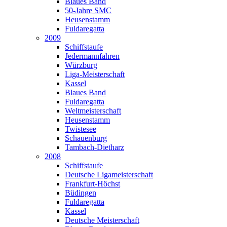
Blaues Band
50-Jahre SMC
Heusenstamm
Fuldaregatta
2009
Schiffstaufe
Jedermannfahren
Würzburg
Liga-Meisterschaft
Kassel
Blaues Band
Fuldaregatta
Weltmeisterschaft
Heusenstamm
Twistesee
Schauenburg
Tambach-Dietharz
2008
Schiffstaufe
Deutsche Ligameisterschaft
Frankfurt-Höchst
Büdingen
Fuldaregatta
Kassel
Deutsche Meisterschaft